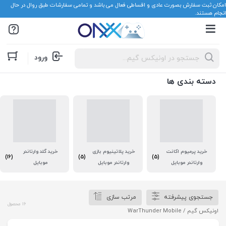
امکان ثبت سفارش بصورت عادی و اقساطی فعال می باشد و تمامی سفارشات طبق روال در حال
انجام هستند.
Products
ورود
search
دسته بندی ها
خرید پرمیوم اکانت
خرید پلاتینیوم بازی
خرید گلد وارتاندر
(16)
(5)
(5)
وارتاندر موبایل
وارتاندر موبایل
موبایل
جستجوی پیشرفته
مرتب سازی
16 محصول
اونیکس گیم
/ WarThunder Mobile