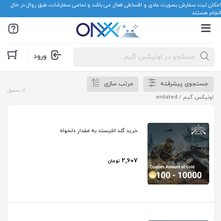
امکان ثبت سفارش بصورت عادی و اقساطی فعال می باشد و تمامی سفارشات طبق روال در حال
انجام هستند.
Products
ورود
search
جستجوی پیشرفته
مرتب سازی
12 محصول
اونیکس گیم
/ enlisted
خرید گلد انلیستد به مقدار دلخواه
2,607
تومان