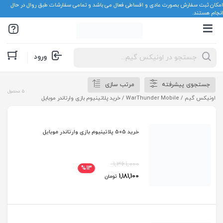
امکان ثبت سفارش بصورت عادی و اقساطی فعال می باشد و تمامی سفارشات طبق روال در حال
انجام هستند.
Products
ورود
search
جستجوی پیشرفته
مرتب سازی
5 محصول
اونیکس گیم
/
WarThunder Mobile
/ خرید پلاتینیوم بازی وارتاندر موبایل
خرید 505 پلاتینیوم بازی وارتاندر موبایل
1,361,000
%13
1,181,100
تومان