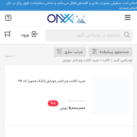
امکان ثبت سفارش بصورت عادی و اقساطی فعال می باشد و تمامی سفارشات طبق روال در حال
انجام هستند.
Products
ورود
search
جستجوی پیشرفته
مرتب سازی
2 محصول
اونیکس گیم
/
اکانت
/ خرید اکانت وارتاندر موبایل
خرید اکانت وارتاندر موبایل (تانک محور) کد #2
12,000,000
%8
11,000,000
تومان