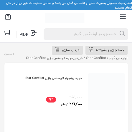
امکان ثبت سفارش بصورت عادی و اقساطی فعال می باشد و تمامی سفارشات طبق روال در حال
انجام هستند.
Products
ورود
search
جستجوی پیشرفته
مرتب سازی
2 محصول
اونیکس گیم
/
Star Conflict
/ خرید پرمیوم لایسنس بازی Star Conflict
خرید پرمیوم لایسنس بازی Star Conflict
251,000
%4
241,400
تومان