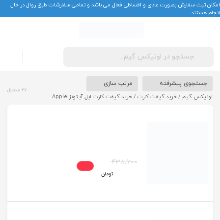
امکان ثبت سفارش بصورت عادی و اقساطی فعال می باشد و تمامی سفارشات طبق روال در حال
انجام هستند.
Products
ورود
search
جستجوی پیشرفته
مرتب سازی
27 محصول
اونیکس گیم
/
خرید گیفت کارت
/ خرید گیفت کارت اپل آیتونز Apple
خرید گیفت کارت اپل آیتونز آمریکا (تحویل خودکار)
438,700
%3
425,500
تومان