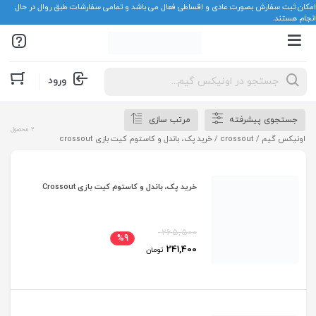
امکان ثبت سفارش بصورت عادی و اقساطی فعال می باشد و تمامی سفارشات طبق روال در حال
انجام هستند.
Products
ورود
search
جستجوی پیشرفته
مرتب سازی
2 محصول
اونیکس گیم
/
crossout
/ خرید پک، باندل و کاستوم کیت بازی crossout
خرید پک، باندل و کاستوم کیت بازی Crossout
265,500
%9
241,400
تومان