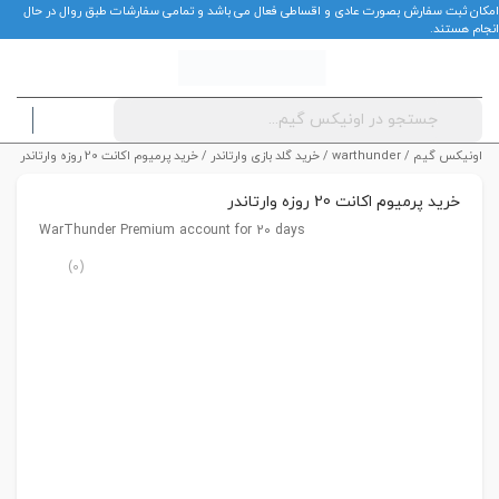
امکان ثبت سفارش بصورت عادی و اقساطی فعال می باشد و تمامی سفارشات طبق روال در حال
انجام هستند.
Products
ورود
search
اونیکس گیم
/
warthunder
/
خرید گلد بازی وارتاندر
/ خرید پرمیوم اکانت 20 روزه وارتاندر
خرید پرمیوم اکانت 20 روزه وارتاندر
WarThunder Premium account for 20 days
0
(0)