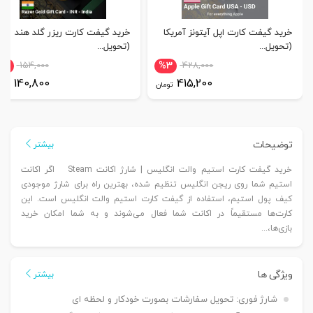
خرید گیفت کارت اپل آیتونز آمریکا
خرید گیفت کارت ریزر گلد هند
(تحویل...
(تحویل...
%9
154,000
%3
428,000
140,800
415,200
تومان
توم
توضیحات
بیشتر
خرید گیفت کارت استیم والت انگلیس | شارژ اکانت Steam اگر اکانت
استیم شما روی ریجن انگلیس تنظیم شده، بهترین راه برای شارژ موجودی
کیف پول استیم، استفاده از گیفت کارت استیم والت انگلیس است. این
کارت‌ها مستقیماً در اکانت شما فعال می‌شوند و به شما امکان خرید
بازی‌ها،...
ویژگی ها
بیشتر
شارژ فوری:
تحویل سفارشات بصورت خودکار و لحظه ای